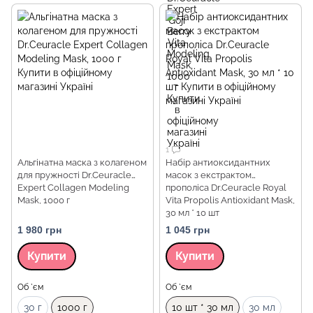
1
Альгінатна маска з колагеном
Набір антиоксидантних
для пружності Dr.Ceuracle
масок з екстрактом
Expert Collagen Modeling
прополіса Dr.Ceuracle Royal
Mask, 1000 г
Vita Propolis Antioxidant Mask,
30 мл * 10 шт
1 980 грн
1 045 грн
Купити
Купити
Об `єм
Об `єм
30 г
1000 г
10 шт * 30 мл
30 мл