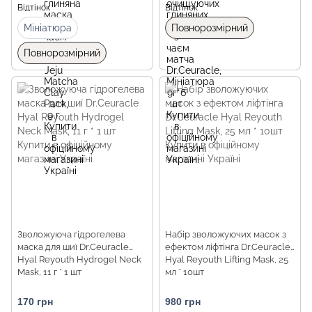
Відтінок
Відтінок
Мініатюра
Повнорозмірний
Повнорозмірний
Зволожуюча гідрогелева
Набір зволожуючих масок з
маска для шиї Dr.Ceuracle
ефектом ліфтінга Dr.Ceuracle
Hyal Reyouth Hydrogel Neck
Hyal Reyouth Lifting Mask, 25
Mask, 11 г * 1 шт
мл * 10шт
170 грн
980 грн