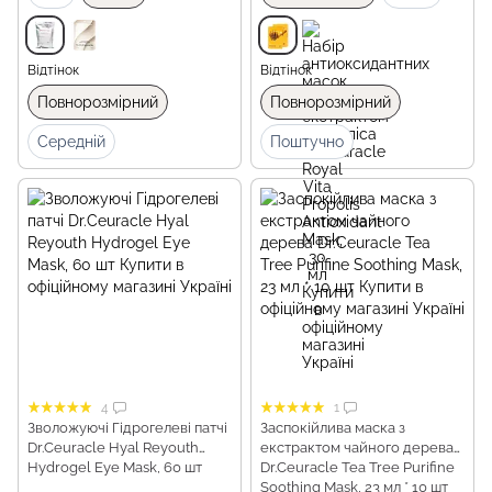
Відтінок
Відтінок
Повнорозмірний
Повнорозмірний
Середній
Поштучно
4
1
Зволожуючі Гідрогелеві патчі
Заспокійлива маска з
Dr.Ceuracle Hyal Reyouth
екстрактом чайного дерева
Hydrogel Eye Mask, 60 шт
Dr.Ceuracle Tea Tree Purifine
Soothing Mask, 23 мл * 10 шт