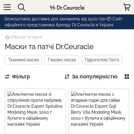
Безкоштовна доставка для замовлень від 1500 грн 📦 Сайт
офіційного представника бренду Dr.Ceuracle в Україні
Маски та патчі
Маски та патчі Dr.Ceuracle
Тканинні маски
Глиняні маски
Гідрогелеві Патчі
Фільтр
За популярністю