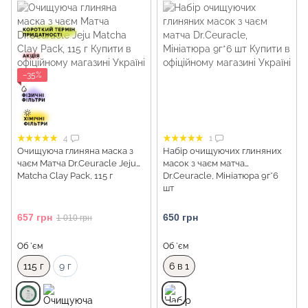
−35%
4
1
Очищуюча глиняна маска з
Набір очищуючих глиняних
чаєм Матча Dr.Ceuracle Jeju
масок з чаєм матча
Matcha Clay Pack, 115 г
Dr.Ceuracle, Мініатюра 9г*6
шт
657 грн
650 грн
1 010 грн
Об `єм
Об `єм
115 г
9 г
6 в 1