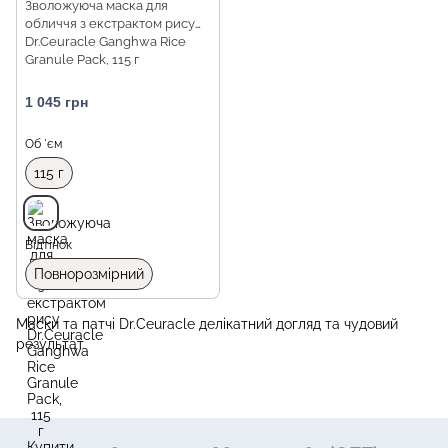
Зволожуюча маска для
обличчя з екстрактом рису
Dr.Ceuracle Ganghwa Rice
Granule Pack, 115 г
1 045 грн
Об `єм
115 г
Відтінок
Повнорозмірний
Маски та патчі Dr.Ceuracle делікатний догляд та чудовий
результат