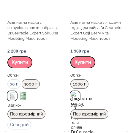
Альгінатна маска зі
Альгінатна маска з ягодами
спіруліною проти набряків
годжі для сяйва Dr.Ceuracle
Dr.Ceuracle Expert Spirulina
Expert Goji Berry Vita
Modeling Mask, 1000 г
Modeling Mask, 1000 г
2 200 грн
1 980 грн
Купити
Купити
Об `єм
Об `єм
30 г
1000 г
1000 г
Відтінок
Відтінок
Повнорозмірний
Повнорозмірний
Середній