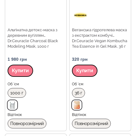
Альгінатна детокс-маска з
Веганська гідрогелева маска
деревним вугіллям
з екстрактом комбучі
Dr.Ceuracle Charcoal Black
Dr.Ceuracle Vegan Kombucha
Modeling Mask, 1000 г
Tea Essence in Gel Mask, 36 г
1 980 грн
320 грн
Купити
Купити
Об `єм
Об `єм
1000 г
36 г
Відтінок
Відтінок
Повнорозмірний
Повнорозмірний