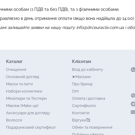
ними особам (з ПДВ та без ПДВ), та з фізичними особами.
равляємо в день отримання оплати (якщо вона надійшла до 14:00) а
грамі залишайте заявки на нашу пошту
info@drceuracle.com.ua
і обо
Каталог
Клієнтам
Очищення
Вхід до кабінету
Основний догляд
➤Магазин
Маски та патчі
Про бренд
Набори косметики
Опт
Мініатюри та Тестери
Оплата і доставка
Макіяж (Make up)
Сертифікати
Аксесуари для догляду
Контакти
Волосся
Відгуки🥰
Подарунковий сертифікат
Обмін та повернення
Публічна оферта