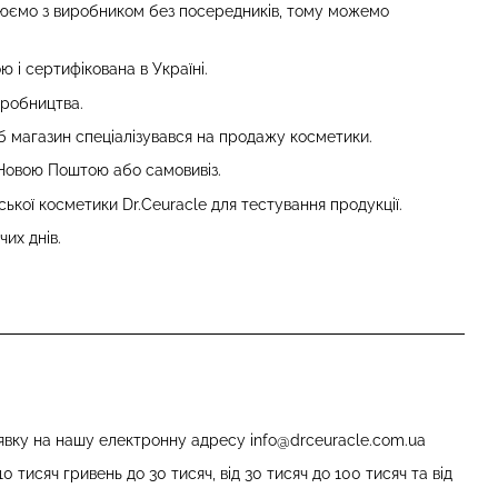
ацюємо з виробником без посередників, тому можемо
 і сертифікована в Україні.
иробництва.
об магазин спеціалізувався на продажу косметики.
Новою Поштою або самовивіз.
ої косметики Dr.Ceuracle для тестування продукції.
их днів.
аявку на нашу електронну адресу
info@drceuracle.com.ua
 10 тисяч гривень до 30 тисяч, від 30 тисяч до 100 тисяч та від