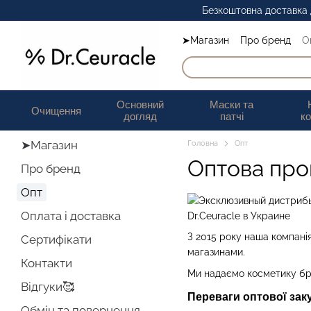
Перейти до основного контенту
Безкоштовна доставка д
➤Магазин
Про бренд
О
Основний
Маски та
Очищення
догляд
патчі
к
➤Магазин
Головна
Опт
Оптова про
Про бренд
Опт
Оплата і доставка
З 2015 року наша компанія
Сертифікати
магазинами.
Контакти
Ми надаємо косметику бре
Відгуки🥰
Переваги оптової заку
Обмін та повернення