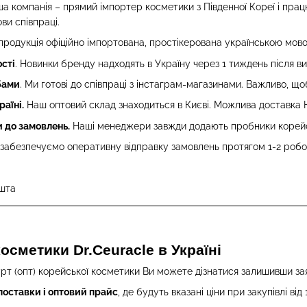
ша компанія – прямий імпортер косметики з Південної Кореї і пр
ви співпраці.
продукція офіційно імпортована, простікерована українською мовою
сті
. Новинки бренду надходять в Україну через 1 тиждень після в
обами
. Ми готові до співпраці з інстаграм-магазинами. Важливо, щ
раїні.
Наш оптовий склад знаходиться в Києві. Можлива доставка 
 до замовлень.
Наші менеджери завжди додають пробники корейськ
забезпечуємо оперативну відправку замовлень протягом 1-2 робоч
шта
осметики Dr.Ceuracle в Україні
рт (опт) корейської косметики Ви можете дізнатися залишивши з
поставки і оптовий прайс
, де будуть вказані ціни при закупівлі від