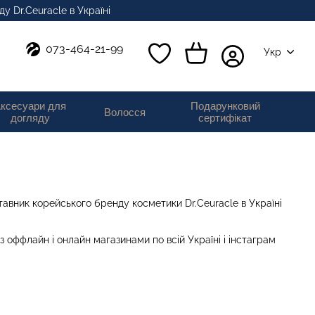
у Dr.Ceuracle в Україні
073-464-21-99
Укр
ксесуари для
Подарунковий
Волосся
догляду
сертифікат
авник корейського бренду косметики Dr.Ceuracle в Україні
 оффлайн і онлайн магазинами по всій Україні і інстаграм