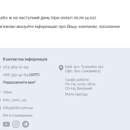
бо ж на наступний день (при оплаті після 14:00).
в’язково вказуйте інформацію про Вашу компанію, посилання
Контактна інформація
073-464-21-99
Київ, вул. Туманяна 15а
Офіс. Без самовивозу.
066 330-47-64
(ОПТ)
Графік роботи:
Передзвонити вам?
Пн-Нд: 10:00–18:00
Сб-Нд: Вихідний
Viber
Мапа проїзду
krkr_com_ua
info@krkr.com.ua
Ми в соцмережах