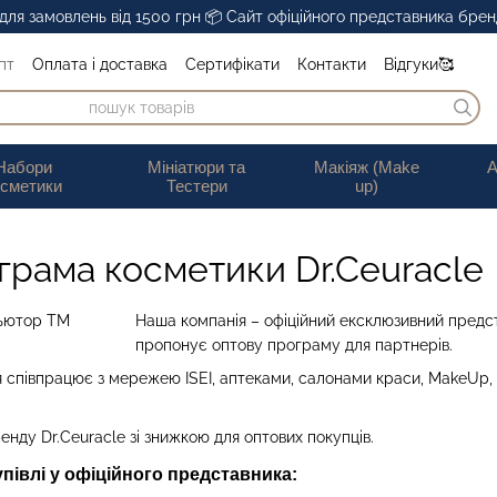
ля замовлень від 1500 грн 📦 Сайт офіційного представника бренд
пт
Оплата і доставка
Сертифікати
Контакти
Відгуки🥰
Обмін та повернення
Публічна оферта
Набори
Мініатюри та
Макіяж (Make
А
осметики
Тестери
up)
грама косметики Dr.Ceuracle
Наша компанія – офіційний ексклюзивний предст
пропонує оптову програму для партнерів.
 співпрацює з мережею ISEI, аптеками, салонами краси, MakeUp, з
нду Dr.Ceuracle зі знижкою для оптових покупців.
півлі у офіційного представника: