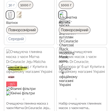
30 г
1000 г
1000 г
Відтінок
Відтінок
Повнорозмірний
Повнорозмірний
Середній
−35%
4
1
Очищуюча глиняна маска з
Набір очищуючих глиняних
чаєм Матча Dr.Ceuracle Jeju
масок з чаєм матча