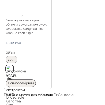
2
Зволожуюча маска для
обличчя з екстрактом рису
Dr.Ceuracle Ganghwa Rice
Granule Pack, 115 г
1 045 грн
Об `єм
115 г
Відтінок
Повнорозмірний
Глиняна маска для обличчя Dr.Ceuracle