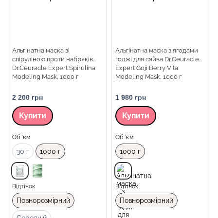
Альгінатна маска зі
Альгінатна маска з ягодами
спіруліною проти набряків
годжі для сяйва Dr.Ceuracle
Dr.Ceuracle Expert Spirulina
Expert Goji Berry Vita
Modeling Mask, 1000 г
Modeling Mask, 1000 г
2 200 грн
1 980 грн
Купити
Купити
Об `єм
Об `єм
30 г
1000 г
1000 г
Відтінок
Відтінок
Повнорозмірний
Повнорозмірний