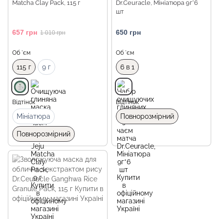
Matcha Clay Pack, 115 г
Dr.Ceuracle, Мініатюра 9г*6
шт
657 грн
650 грн
1 010 грн
Об `єм
Об `єм
115 г
9 г
6 в 1
Відтінок
Відтінок
Мініатюра
Повнорозмірний
Повнорозмірний