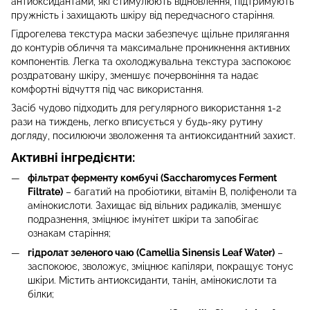
антиоксидантами, які стимулюють відновлення, підтримують
пружність і захищають шкіру від передчасного старіння.
Гідрогелева текстура маски забезпечує щільне прилягання
до контурів обличчя та максимальне проникнення активних
компонентів. Легка та охолоджувальна текстура заспокоює
роздратовану шкіру, зменшує почервоніння та надає
комфортні відчуття під час використання.
Засіб чудово підходить для регулярного використання 1-2
рази на тиждень, легко вписується у будь-яку рутину
догляду, посилюючи зволоження та антиоксидантний захист.
Активні інгредієнти:
фільтрат ферменту комбучі (Saccharomyces Ferment
Filtrate)
– багатий на пробіотики, вітамін B, поліфеноли та
амінокислоти. Захищає від вільних радикалів, зменшує
подразнення, зміцнює імунітет шкіри та запобігає
ознакам старіння;
гідролат зеленого чаю (Camellia Sinensis Leaf Water)
–
заспокоює, зволожує, зміцнює капіляри, покращує тонус
шкіри. Містить антиоксиданти, танін, амінокислоти та
білки;