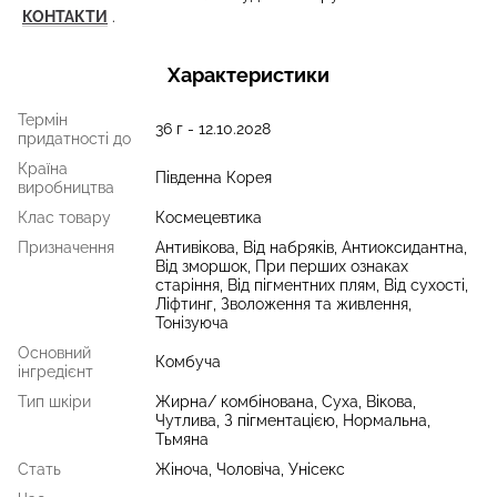
КОНТАКТИ
.
Характеристики
Термін
36 г - 12.10.2028
придатності до
Країна
Південна Корея
виробництва
Клас товару
Космецевтика
Призначення
Антивікова, Від набряків, Антиоксидантна,
Від зморшок, При перших ознаках
старіння, Від пігментних плям, Від сухості,
Ліфтинг, Зволоження та живлення,
Тонізуюча
Основний
Комбуча
інгредієнт
Тип шкіри
Жирна/ комбінована, Суха, Вікова,
Чутлива, З пігментацією, Нормальна,
Тьмяна
Стать
Жіноча, Чоловіча, Унісекс