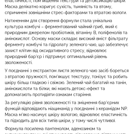
еластичності, пом'якшення текстури та детоксикацію шкіри.
Маска делікатно коригує сухість, тьмяність та втому,
спричинені зовнішніми стрес-факторами та втратою вологи.
Натхненням для створення формули стала унікальна
культура комбучі – ферментований чайний гриб, який є
природним джерелом пробіотиків, вітаміну B, поліфенолів та
амінокислот. Основу маски складає високий вміст фільтрату
ферменту комбучі та гідролату зеленого чаю, що забезпечує
захист клітин від оксидативного стресу, відновлює
природний бар'єр і підтримує оптимальний рівень
зволоженості.
У поєднанні з екстрактом листя зеленого чаю засіб бореться
з втратою пружності, пом'якшує текстуру, тонізує та робить
шкіру більш гладкою і свіжою. Зелений чай багатий на танін,
амінокислоти та білки, які мають детокс-ефект та
допомагають протидіяти ознакам старіння.
За регуляцію рівня зволоженості та зміцнення бар'єрних
функцій відповідають ніацинамід у поєднанні з керамідом NP.
Маска м'яко насичує шкіру вологою, відновлює еластичність
та підходить для всіх типів шкіри, у тому числі чутливої.
Формула посилена пантенолом, аденозином та