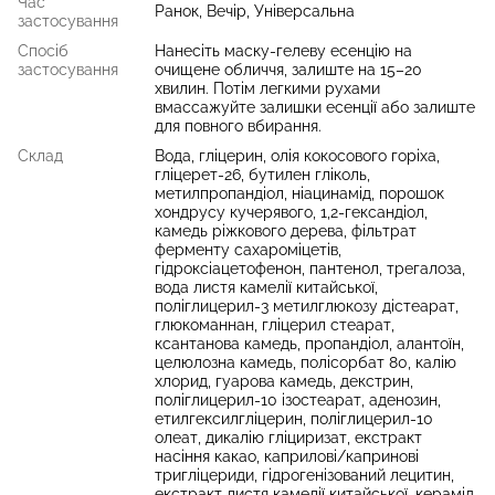
Час
Ранок, Вечір, Універсальна
застосування
Спосіб
Нанесіть маску-гелеву есенцію на
застосування
очищене обличчя, залиште на 15–20
хвилин. Потім легкими рухами
вмассажуйте залишки есенції або залиште
для повного вбирання.
Склад
Вода, гліцерин, олія кокосового горіха,
гліцерет-26, бутилен гліколь,
метилпропандіол, ніацинамід, порошок
хондрусу кучерявого, 1,2-гександіол,
камедь ріжкового дерева, фільтрат
ферменту сахароміцетів,
гідроксіацетофенон, пантенол, трегалоза,
вода листя камелії китайської,
поліглицерил-3 метилглюкозу дістеарат,
глюкоманнан, гліцерил стеарат,
ксантанова камедь, пропандіол, алантоїн,
целюлозна камедь, полісорбат 80, калію
хлорид, гуарова камедь, декстрин,
поліглицерил-10 ізостеарат, аденозин,
етилгексилгліцерин, поліглицерил-10
олеат, дикалію гліциризат, екстракт
насіння какао, каприлові/капринові
тригліцериди, гідрогенізований лецитин,
екстракт листя камелії китайської, керамід