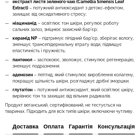
екстракт листя зеленого чаю (Camellia Sinensis Leaf
Extract)
– потужний антиоксидант з детокс-ефектом,
захищає від оксидативного стресу;
ніацинамід
– освітлює тон шкіри, регулює роботу
сальних залоз, зміцнює захисний бар'єр;
керамід NP
– підтримує ліпідний бар'єр, зберігає вологу,
зменшує трансепідермальну втрату води, підвищує
еластичність і пружність;
пантенол
– заспокоює, зволожує, стимулює регенерацію,
зменшує подразнення;
аденозин
– пептид, який стимулює вироблення колагену,
покращує щільність шкіри, розгладжує дрібні зморшки;
глутатіон
– потужний антиоксидант, який освітлює шкіру,
вирівнює тон та захищає від вільних радикалів.
Продукт веганський, сертифікований, не тестується на
тваринах. Підходить для всіх типів шкіри, включаючи чутливу.
Доставка
Оплата
Гарантія
Консультація