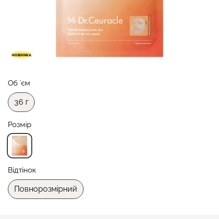
Об `єм
36 г
Розмір
Відтінок
Повнорозмірний