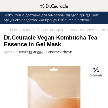
Безкоштовна доставка для замовлень від 1500 грн 📦 Сайт
офіційного представника бренду Dr.Ceuracle в Україні
Маски та патчі
Веганська гідрогелева маска з екстрактом 
Dr.Ceuracle Vegan Kombucha Tea
Essence in Gel Mask
Артикул:
8806133616994
Написати відгук