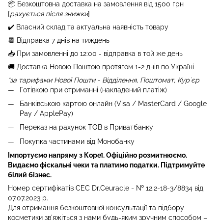
📦 Бе
зкоштовна доставка на замовлення від 1500 грн
[
рахується після знижки
]
✔️ Власний склад та актуальна наявність товару
📆 Відправка 7 днів на тиждень
📥 При замовленні до 12:00 - відправка в той же день
🚚 Доставка Новою Поштою протягом 1-2 днів по Україні
*за тарифами Нової Пошти - Відділення, Поштомат, Курʼєр
Готівкою при отриманні (накладений платіж)
Банківською картою онлайн (Visa / MasterCard / Google
Pay / ApplePay)
Переказ на рахунок ТОВ в Приватбанку
Покупка частинами від Монобанку
Імпортуємо напряму з Кореї. Офіційно розмитнюємо.
Видаємо фіскальні чеки та платимо податки. Підтримуйте
білий бізнес.
Номер сертифікатів СЕС Dr.Ceuracle - № 12.2-18-3/8834 від
07.07.2023 р.
Для отримання безкоштовної консультації та підбору
косметики зв'яжіться з нами будь-яким зручним способом
–