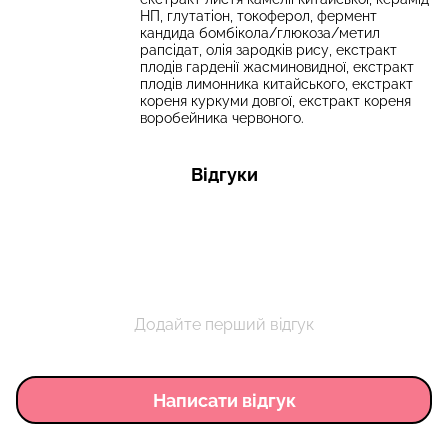
НП, глутатіон, токоферол, фермент
кандида бомбікола/глюкоза/метил
рапсідат, олія зародків рису, екстракт
плодів гарденії жасминовидної, екстракт
плодів лимонника китайського, екстракт
кореня куркуми довгої, екстракт кореня
воробейника червоного.
Відгуки
Додайте перший відгук
Написати відгук