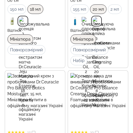
Об `єм
Об `єм
150 мл
18 мл
155 мл
20 мл
2 мл
Відтінок
Відтінок
Мініатюра
Мініатюра
Повнорозмірний
Повнорозмірний
Набір
12
19