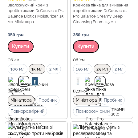
Зволожуючий крем з
Кремова пінка для вмивання
пробіотиками Dr.Ceuracle Pro
з пробіотиками Dr.Ceuracle
Balance Biotics Moisturizer, 15
Pro Balance Creamy Deep
мл, Мініатюра
Cleansing Foam, 25 мл
350 грн
350 грн
Купити
Купити
Об `єм
Об `єм
100 мл
15 мл
2 мл
150 мл
25 мл
2 мл
Відтінок
Відтінок
Мініатюра
Пробник
Мініатюра
Пробник
Повнорозмірний
Повнорозмірний