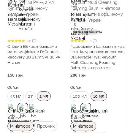
20
1
Стійкий ББ крем-бальзам з
Гідрофільний бальзам-пінка 2
матовим фінішем Dr.Ceuracle
в 1 з гіалуроновою кислотою
Recovery BB Balm SPF 28 PA
Dr.Ceuracle Hyal Reyouth
++, 2 мл
Multi Cleansing Foaming
Balm, мініатюра 10 мл
150 грн
280 грн
Об `єм
Об `єм
45 мл
2 г
2 мл
100 мл
10 мл
Відтінок
Відтінок
Мініатюра
Пробник
Мініатюра