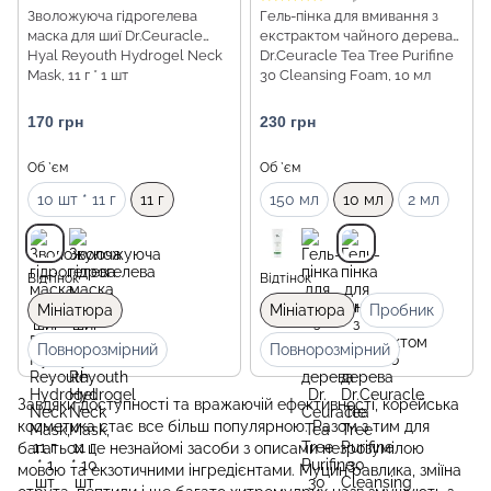
Зволожуюча гідрогелева
Гель-пінка для вмивання з
маска для шиї Dr.Ceuracle
екстрактом чайного дерева
Hyal Reyouth Hydrogel Neck
Dr.Ceuracle Tea Tree Purifine
Mask, 11 г * 1 шт
30 Cleansing Foam, 10 мл
170 грн
230 грн
Об `єм
Об `єм
10 шт * 11 г
11 г
150 мл
10 мл
2 мл
Відтінок
Відтінок
Мініатюра
Мініатюра
Пробник
Повнорозмірний
Повнорозмірний
Завдяки доступності та вражаючій ефективності, корейська
косметика стає все більш популярною. Разом з тим для
багатьох це незнайомі засоби з описами незрозумілою
мовою та екзотичними інгредієнтами. Муцин равлика, зміїна