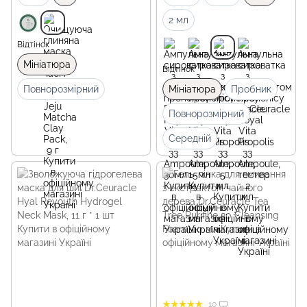
2 мл
Відтінок
Мініатюра
Відтінок
Повнорозмірний
Мініатюра
Пробник
Повнорозмірний
Середній
10