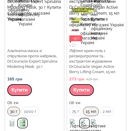
−35%
1
Альгінатна маска зі
Ліфтинг крем-гель з
спіруліною проти набряків
ресвератролом та
Dr.Ceuracle Expert Spirulina
екстрактом журавлини
Modeling Mask, 30 г
Dr.Ceuracle Vegan Active
Berry Lifting Cream, 15 мл
Мініатюра
165 грн
273 грн
420 грн
Купити
Купити
Об `єм
Об `єм
30 г
1000 г
75 г
15 мл
2 мл