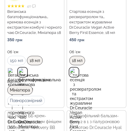
40
Веганська
Стартова есенція з
багатофункціональна
ресвератролом та
кремова есенція з
екстрактом журавлини
екстрактом комбучі і чорного
Dr.Ceuracle Vegan Active
чаю Dr.Ceuracle, Мініатюра 18
Berry First Essence, 18 мл
мл
Мініатюра
350 грн
450 грн
Об `єм
Об `єм
150 мл
18 мл
18 мл
Відтінок
Мініатюра
Повнорозмірний