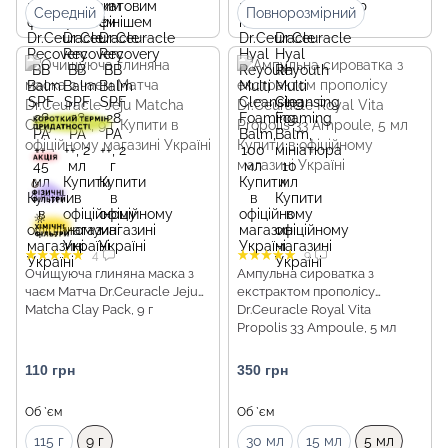
Середній
Повнорозмірний
4
9
Очищуюча глиняна маска з
Ампульна сироватка з
чаєм Матча Dr.Ceuracle Jeju
екстрактом прополісу
Matcha Clay Pack, 9 г
Dr.Ceuracle Royal Vita
Propolis 33 Ampoule, 5 мл
110 грн
350 грн
Об `єм
Об `єм
115 г
9 г
30 мл
15 мл
5 мл