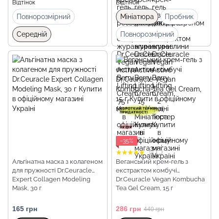
Відтінок
Відтінок
Повнорозмірний
Мініатюра
Пробник
Середній
Повнорозмірний
−35%
15
Альгінатна маска з колагеном
Веганський крем-гель з
для пружності Dr.Ceuracle
екстрактом комбучі
Expert Collagen Modeling
Dr.Ceuracle Vegan Kombucha
Mask, 30 г
Tea Gel Cream, 15 г
165 грн
286 грн
440 грн