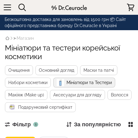
Безкоштовна доставка для замовлень від 1500 грн 📦 Сайт
офіційного представника бренду Dr.Ceuracle в Україні
➤Магазин
Мініатюри та тестери корейської
косметики
Очищення
Основний догляд
Маски та патчі
Набори косметики
Мініатюри та Тестери
Макіяж (Make up)
Аксесуари для догляду
Волосся
Подарунковий сертифікат
Фільтр
За популярністю
1