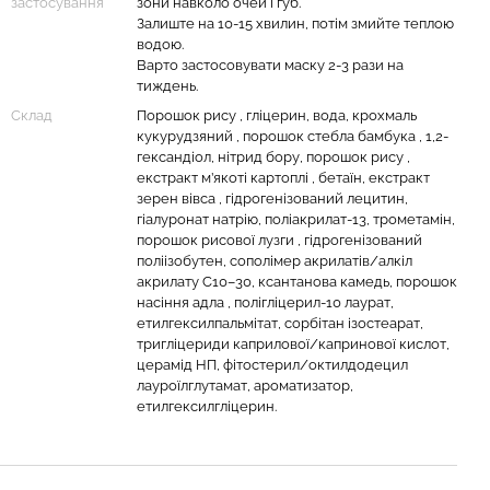
застосування
зони навколо очей і губ.
Залиште на 10-15 хвилин, потім змийте теплою
водою.
Варто застосовувати маску 2-3 рази на
тиждень.
Склад
Порошок рису , гліцерин, вода, крохмаль
кукурудзяний , порошок стебла бамбука , 1,2-
гександіол, нітрид бору, порошок рису ,
екстракт м’якоті картоплі , бетаїн, екстракт
зерен вівса , гідрогенізований лецитин,
гіалуронат натрію, поліакрилат-13, трометамін,
порошок рисової лузги , гідрогенізований
поліізобутен, сополімер акрилатів/алкіл
акрилату C10–30, ксантанова камедь, порошок
насіння адла , полігліцерил-10 лаурат,
етилгексилпальмітат, сорбітан ізостеарат,
тригліцериди каприлової/капринової кислот,
церамід НП, фітостерил/октилдодецил
лауроїлглутамат, ароматизатор,
етилгексилгліцерин.