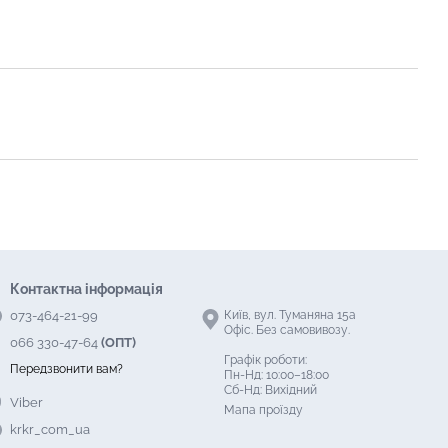
Контактна інформація
073-464-21-99
Київ, вул. Туманяна 15а
Офіс. Без самовивозу.
066 330-47-64
(ОПТ)
Графік роботи:
Передзвонити вам?
Пн-Нд: 10:00–18:00
Сб-Нд: Вихідний
Viber
Мапа проїзду
krkr_com_ua