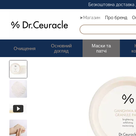
Перейти до основного контенту
Безкоштовна доставка д
➤Магазин
Про бренд
О
Основний
Маски та
Очищення
догляд
патчі
к