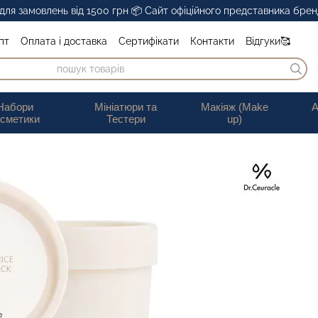
ля замовлень від 1500 грн 📦 Сайт офіційного представника бренд
пт
Оплата і доставка
Сертифікати
Контакти
Відгуки🥰
Обмін та повернення
Публічна оферта
Набори
Мініатюри та
Макіяж (Make
А
осметики
Тестери
up)