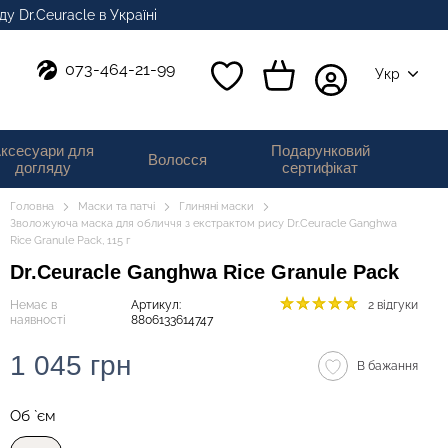
у Dr.Ceuracle в Україні
073-464-21-99
Укр
ксесуари для
Подарунковий
Волосся
догляду
сертифікат
Головна
Маски та патчі
Глиняні маски
Зволожуюча маска для обличчя з екстрактом рису Dr.Ceuracle Ganghwa
Rice Granule Pack, 115 г
Dr.Ceuracle Ganghwa Rice Granule Pack
Немає в
Артикул:
2 відгуки
наявності
8806133614747
1 045 грн
В бажання
Об `єм