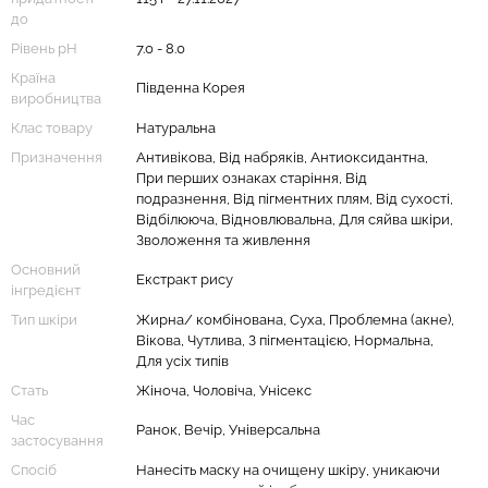
до
Рівень рН
7.0 - 8.0
Країна
Південна Корея
виробництва
Клас товару
Натуральна
Призначення
Антивікова, Від набряків, Антиоксидантна,
При перших ознаках старіння, Від
подразнення, Від пігментних плям, Від сухості,
Відбілююча, Відновлювальна, Для сяйва шкіри,
Зволоження та живлення
Основний
Екстракт рису
інгредієнт
Тип шкіри
Жирна/ комбінована, Суха, Проблемна (акне),
Вікова, Чутлива, З пігментацією, Нормальна,
Для усіх типів
Стать
Жіноча, Чоловіча, Унісекс
Час
Ранок, Вечір, Універсальна
застосування
Спосіб
Нанесіть маску на очищену шкіру, уникаючи