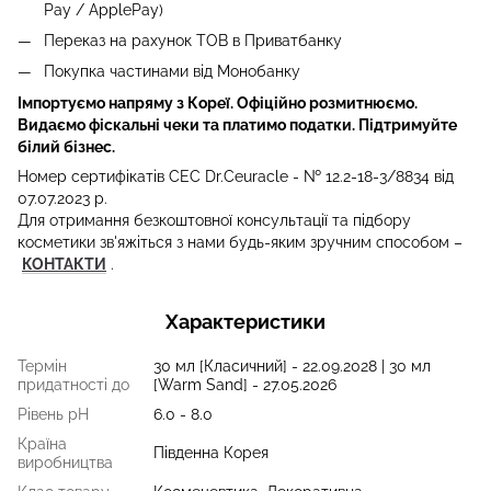
Pay / ApplePay)
Переказ на рахунок ТОВ в Приватбанку
Покупка частинами від Монобанку
Імпортуємо напряму з Кореї. Офіційно розмитнюємо.
Видаємо фіскальні чеки та платимо податки. Підтримуйте
білий бізнес.
Номер сертифікатів СЕС Dr.Ceuracle - № 12.2-18-3/8834 від
07.07.2023 р.
Для отримання безкоштовної консультації та підбору
косметики зв'яжіться з нами будь-яким зручним способом
–
КОНТАКТИ
.
Характеристики
Термін
30 мл [Класичний] - 22.09.2028 | 30 мл
придатності до
[Warm Sand] - 27.05.2026
Рівень рН
6.0 - 8.0
Країна
Південна Корея
виробництва