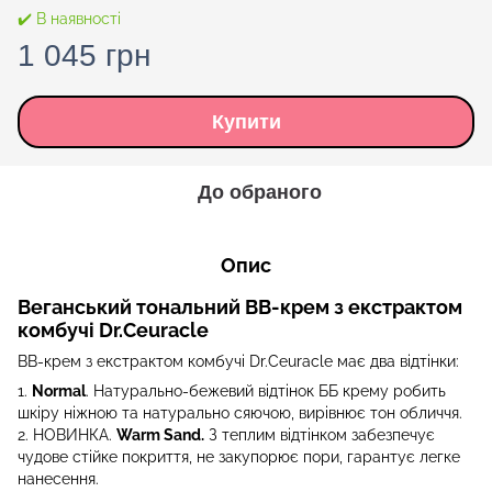
✔️ В наявності
1 045 грн
Купити
До обраного
Опис
Веганський тональний ВВ-крем з екстрактом
комбучі Dr.Ceuracle
ВВ-крем з екстрактом комбучі Dr.Ceuracle має два відтінки:
1.
Normal
. Натурально-бежевий відтінок ББ крему робить
шкіру ніжною та натурально сяючою, вирівнює тон обличчя.
2. НОВИНКА.
Warm Sand.
З теплим відтінком забезпечує
чудове стійке покриття, не закупорює пори, гарантує легке
нанесення.