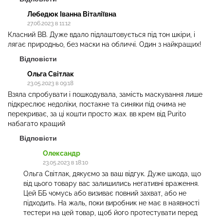
Лебедюк Іванна Віталіївна
27.06.2023 в 11:12
Класний BB. Дуже вдало підлаштовується під тон шкіри, і
лягає природньо, без маски на обличчі. Один з найкращих!
Відповісти
Ольга Світлак
23.05.2023 в 09:18
Взяла спробувати і пошкодувала, замість маскування лише
підкреслює недоліки, постакне та синяки під очима не
перекриває, за ці кошти просто жах. вв крем від Purito
набагато кращий
Відповісти
Олександр
23.05.2023 в 18:10
Ольга Світлак, дякуємо за ваш відгук. Дуже шкода, що
від цього товару вас залишились негативні враження.
Цей ББ чомусь або визиває повний захват, або не
підходить. На жаль, поки виробник не має в наявності
тестери на цей товар, щоб його протестувати перед