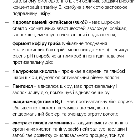
загальному омолодженню шкіри обличчя. Завдяки високій
концентрації вітаміну B, комбуча з легкістю заспокоює
подразнену шкіру;
гідролат камелії китайської (58,9%)
–
має широкий
спектр косметичних властивостей: зволожує, освіжає,
заспокоює, зменшує почервоніння і подразнення;
фермент кефіру гриба
(унікальне поєднання
молочнокислих бактерій і молочних дріжджів) – знижує
рівень pH і виробляє антимікробні пептиди, надаючи
протизапальну дію;
гіалуронова кислота
– проникає в середні та глибокі
шари шкіри, відновлює оптимальний рівень вологи;
Пантенол
– відновлює шкіру, має протизапальну і
заспокійливу дію, пом'якшує і відновлює шкіру;
ніацинамід (вітамін В3)
– має протизапальну дію, сприяє
збільшенню кількості керамідів, що зміцнюють
епідермальний бар’єр, та зменшує втрату вологи;
екстракт плодів лимонника
– завдяки вмісту сапонінів,
органічних кислот, таніну, засіб нейтралізує наслідки і
запобігає розвитку окислювального процесу, тонізує і