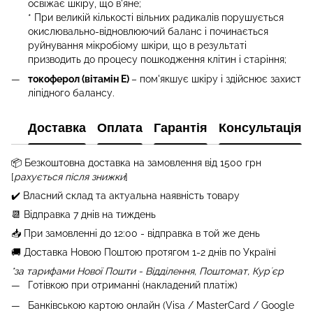
освіжає шкіру, що в'яне;
* При великій кількості вільних радикалів порушується
окислювально-відновлюючий баланс і починається
руйнування мікробіому шкіри, що в результаті
призводить до процесу пошкодження клітин і старіння;
токоферол (вітамін Е)
– пом'якшує шкіру і здійснює захист
ліпідного балансу.
Доставка
Оплата
Гарантія
Консультація
📦 Бе
зкоштовна доставка на замовлення від 1500 грн
[
рахується після знижки
]
✔️ Власний склад та актуальна наявність товару
📆 Відправка 7 днів на тиждень
📥 При замовленні до 12:00 - відправка в той же день
🚚 Доставка Новою Поштою протягом 1-2 днів по Україні
*за тарифами Нової Пошти - Відділення, Поштомат, Курʼєр
Готівкою при отриманні (накладений платіж)
Банківською картою онлайн (Visa / MasterCard / Google