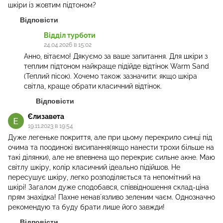
шкіри із жовтим підтоном?
Відповісти
Відділ турботи
24.04.2026 в 15:02
Анно, вітаємо! Дякуємо за ваше запитання. Для шкіри з
теплим підтоном найкраще підійде відтінок Warm Sand
(Теплий пісок). Хочемо також зазначити: якщо шкіра
світла, краще обрати класичний відтінок.
Відповісти
Єлизавета
19.11.2023 в 19:54
Дуже легеньке покриття, але при цьому перекрило синці під
очима та поодинокі висипання(якщо нанести трохи більше на
такі ділянки), але не впевнена що перекриє сильне акне. Маю
світлу шкіру, колір класичний ідеально підійшов. Не
пересушує шкіру, легко розподіляється та непомітний на
шкірі! Загалом дуже сподобався, співвідношення склад-ціна
прям знахідка! Пахне ненавʼязливо зеленим чаєм. Однозначно
рекомендую та буду брати лише його завжди!
Відповісти