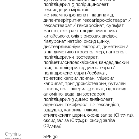
полігліцерил-5 полірицинолеат,
гексилдецил мірістоіл
метиламінопропіонат, ніацинамід,
дипентаерітритил гексагідроксістеарат /
гексастеарат / гексаросінат, сульфат
магнію, екстракт плодів лимонника
китайського, олія з рисових висівок,
гіалуронат натрію, оксид цинку,
дистеардимоніум гекторит, диметикон /
вініл диметикон кросполімер, пантенол,
полігліцерил-4 ізостеарат,
поліметилсилсесквіоксан, кандедільский
віск, полігліцерил-4 диізостеарат/
полігідроксистеарат/себакат,
триетоксікаприлілсилан, гліцерил
каприлат, тригідроксістеарин, бутилен
гліколь, полігліцерил-3 олеат, гідроксид
алюмінію, вода, диізостеароіл
полігліцерил-3 димер дилінолеат,
аденозин, токоферол, 1,2-гександіол,
віддушка, каприліл гліколь,
етилгексилгліцерин, оксид заліза (CI 77492),
оксид заліза (CI77491), оксид заліза
(CI77499).
Ступінь
SPF 30