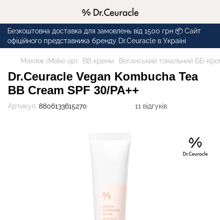
Безкоштовна доставка для замовлень від 1500 грн 📦 Сайт
офіційного представника бренду Dr.Ceuracle в Україні
Макіяж (Make up)
BB креми
Веганський тональний ББ-крем
Dr.Ceuracle Vegan Kombucha Tea
BB Cream SPF 30/PA++
Артикул:
8806133615270
11 відгуків