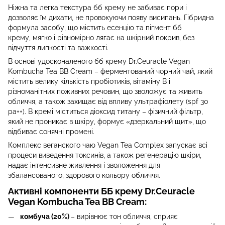
Ніжна та легка текстура бб крему не забиває пори і
дозволяє їм дихати, не провокуючи появу висипань. Гібридна
формула засобу, що містить есенцію та пігмент бб
крему, мягко і рівномірно лягає на шкірний покрив, без
відчуття липкості та важкості.
В основі удосконаленого бб крему Dr.Ceuracle Vegan
Kombucha Tea BB Cream – ферментований чорний чай, який
містить велику кількість пробіотиків, вітаміну В і
різноманітних поживних речовин, що зволожує та живить
обличчя, а також захищає від впливу ультрафіолету (spf 30
pa++). В кремі міститься діоксид титану – фізичний фільтр,
який не проникає в шкіру, формує «дзеркальний щит», що
відбиває сонячні промені.
Комплекс веганского чаю Vegan Tea Complex запускає всі
процеси виведення токсинів, а також регенерацію шкіри,
надає інтенсивне живлення і зволоження для
збалансованого, здорового кольору обличчя.
Активні компоненти ББ крему Dr.Ceuracle
Vegan Kombucha Tea BB Cream:
комбуча (20%)
– вирівнює тон обличчя, сприяє