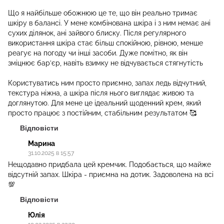
Що я найбільше обожнюю це те, що він реально тримає
шкіру в балансі. У мене комбінована шкіра і з ним немає ані
сухих ділянок, ані зайвого блиску. Після регулярного
використання шкіра стає більш спокійною, рівною, менше
реагує на погоду чи інші засоби. Дуже помітно, як він
зміцнює бар’єр, навіть взимку не відчувається стягнутість
Користуватись ним просто приємно, запах ледь відчутний,
текстура ніжна, а шкіра після нього виглядає живою та
доглянутою. Для мене це ідеальний щоденний крем, який
просто працює з постійним, стабільним результатом 🥰
Відповісти
Марина
31.10.2025 в 15:57
Нещодавно придбала цей кремчик. Подобається, що майже
відсутній запах. Шкіра - приємна на дотик. Задоволена на всі
💯
Відповісти
Юлія