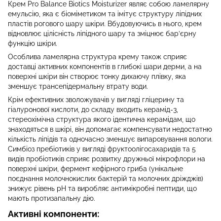
Крем Pro Balance Biotics Moisturizer являє собою ламелярну
емульсію, яка є біоміметиком та імітує структуру ліпідних
пластів рогового шару шкіри. Вбудовуючись в нього, крем
відновлює цілісність ліпідного шару та зміцнює бар’єрну
функцію шкіри.
Особлива ламелярна структура крему також сприяє
доставці активних компонентів в глибокі шари дерми, а на
поверхні шкіри він створює тонку дихаючу плівку, яка
зменшує трансепідермальну втрату води.
Крім ефективних зволожувачів у вигляді гліцерину та
гіалуронової кислоти, до складу входить керамід-3,
стереохімічна структура якого ідентична керамідам, що
знаходяться в шкірі, він допомагає компенсувати недостатню
кількість ліпідів та одночасно зменшує випаровування вологи.
Симбіоз пребіотиків у вигляді фруктоолігосахаридів та 5
видів пробіотиків сприяє розвитку дружньої мікрофлори на
поверхні шкіри, фермент кефірного гриба (унікальне
поєднання молочнокислих бактерій та молочних дріжджів)
знижує рівень pH та виробляє антимікробні пептиди, що
мають протизапальну дію.
Активні компоненти: