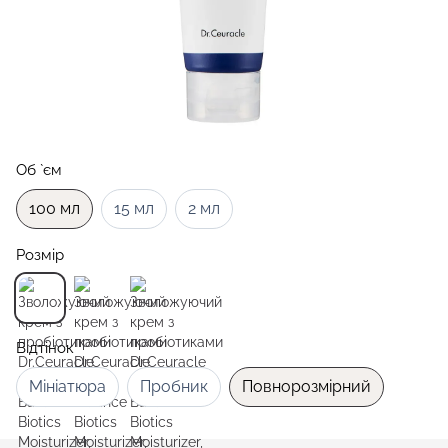
Об `єм
100 мл
15 мл
2 мл
Розмір
Відтінок
Мініатюра
Пробник
Повнорозмірний