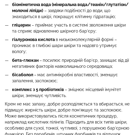
біоміметична вода (мінеральна вода/теанін/глутатіон/
молочні ліпіди)
– завдяки подібності до води, що
знаходиться в шкірі, покращує клітинну гідратацію;
гліцерин
– приймає участь в системі зволоження шкіри
та сприяє відновленню шкірного бар’єру;
гіалуронова кислота
в низькомолекулярній формі –
проникає в глибокі шари шкіри та надовго утримує
вологу;
бета-глюкан
–
посилює природній бар’єр, захищає від дії
негативних факторів навколишнього середовища;
бісаболол
–
має антимікробні властивості, зменшує
запалення, заспокоює;
комплекс з 5 пробіотиків
–
зміцнює місцевий імунітет
шкіри, зменшує чутливість.
Крем не має запаху, добре розподіляється та вбирається, не
підвищує жирність шкіри, добре пом’якшує та заспокоює.
Може використовуватись після косметичних процедур,
наприклад кислотних пілінгів. Підходить для всіх типів шкіри,
особливо для сухої, тонкої, чутливої, з порушеною бар’єрною
функцією. Без парабенів, штучних фарбників та віддушок.