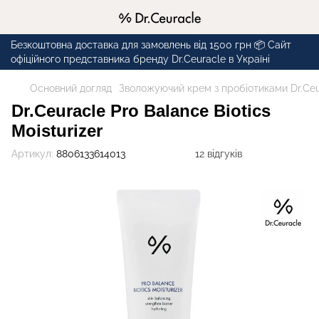
Безкоштовна доставка для замовлень від 1500 грн 📦 Сайт
офіційного представника бренду Dr.Ceuracle в Україні
Основний догляд
Зволожуючий крем з пробіотиками Dr.Ceura
Dr.Ceuracle Pro Balance Biotics
Moisturizer
Артикул:
8806133614013
12 відгуків