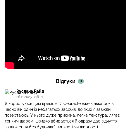
Відгуки
12
Руслана Райд
26.11.2025 в 16:01
Я користуюсь цим кремом Dr.Ceuracle вже кілька років і
чесно він один із небагатьох засобів, до яких я завжди
повертаюсь. У нього дуже приємна, легка текстура, лягає
тонким шаром, швидко вбирається й одразу дає відчуття
зволоження без будь-якої липкості чи жирності