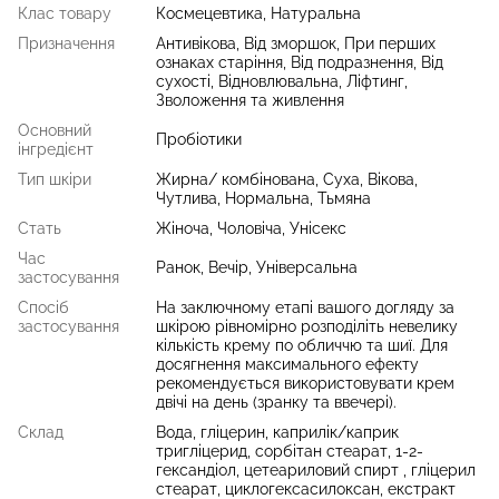
Клас товару
Космецевтика, Натуральна
Призначення
Антивікова, Від зморшок, При перших
ознаках старіння, Від подразнення, Від
сухості, Відновлювальна, Ліфтинг,
Зволоження та живлення
Основний
Пробіотики
інгредієнт
Тип шкіри
Жирна/ комбінована, Суха, Вікова,
Чутлива, Нормальна, Тьмяна
Стать
Жіноча, Чоловіча, Унісекс
Час
Ранок, Вечір, Універсальна
застосування
Спосіб
На заключному етапі вашого догляду за
застосування
шкірою рівномірно розподіліть невелику
кількість крему по обличчю та шиї. Для
досягнення максимального ефекту
рекомендується використовувати крем
двічі на день (зранку та ввечері).
Склад
Вода, гліцерин, каприлік/каприк
тригліцерид, сорбітан стеарат, 1-2-
гександіол, цетеариловий спирт , гліцерил
стеарат, циклогексасилоксан, екстракт