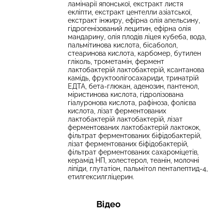
ламінарії японської, екстракт листя
екліпти, екстракт центелли азіатської,
екстракт інжиру, ефірна олія апельсину,
гідрогенізований лецитин, ефірна олія
мандарину, олія плодів ліцея кубеба, вода,
пальмітинова кислота, бісаболол,
стеаринова кислота, карбомер, бутилен
гліколь, трометамін, фермент
лактобактерій лактобактерій, ксантанова
камідь, фруктоолігосахариди, тринатрій
ЕДТА, бета-глюкан, аденозин, пантенол,
міристинова кислота, гідролізована
гіалуронова кислота, рафіноза, фолієва
кислота, лізат ферментованих
лактобактерій лактобактерій, лізат
ферментованих лактобактерій лактокок,
фільтрат ферментованих біфідобактерій,
лізат ферментованих біфідобактерій,
фільтрат ферментованих сахароміцетів,
керамід НП, холестерол, теанін, молочні
ліпіди, глутатіон, пальмітол пентапептид-4,
етилгексилгліцерин.
Відео