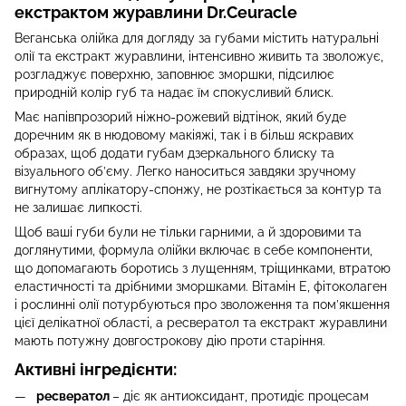
екстрактом журавлини Dr.Ceuracle
Веганська олійка для догляду за губами містить натуральні
олії та екстракт журавлини, інтенсивно живить та зволожує,
розгладжує поверхню, заповнює зморшки, підсилює
природній колір губ та надає їм спокусливий блиск.
Має напівпрозорий ніжно-рожевий відтінок, який буде
доречним як в нюдовому макіяжі, так і в більш яскравих
образах, щоб додати губам дзеркального блиску та
візуального об’єму. Легко наноситься завдяки зручному
вигнутому аплікатору-спонжу, не розтікається за контур та
не залишає липкості.
Щоб ваші губи були не тільки гарними, а й здоровими та
доглянутими, формула олійки включає в себе компоненти,
що допомагають боротись з лущенням, тріщинками, втратою
еластичності та дрібними зморшками. Вітамін Е, фітоколаген
і рослинні олії потурбуються про зволоження та пом’якшення
цієї делікатної області, а ресвератол та екстракт журавлини
мають потужну довгострокову дію проти старіння.
Активні інгредієнти:
ресвератол
– діє як антиоксидант, протидіє процесам