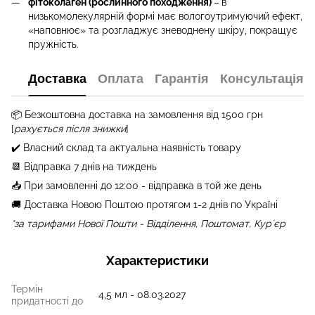
фітоколаген (рослинного походження)
–
в
низькомолекулярній формі має вологоутримуючий ефект,
«наповнює» та розгладжує зневоднену шкіру, покращує
пружність.
Доставка
Оплата
Гарантія
Консультація
📦 Бе
зкоштовна доставка на замовлення від 1500 грн
[
рахується після знижки
]
✔️ Власний склад та актуальна наявність товару
📆 Відправка 7 днів на тиждень
📥 При замовленні до 12:00 - відправка в той же день
🚚 Доставка Новою Поштою протягом 1-2 днів по Україні
*за тарифами Нової Пошти - Відділення, Поштомат, Курʼєр
Характеристики
Термін
4,5 мл - 08.03.2027
придатності до