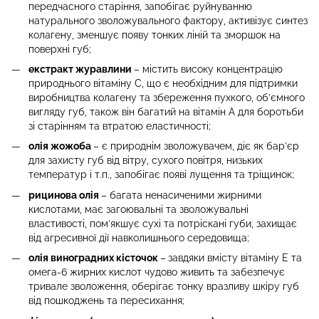
передчасного старіння, запобігає руйнуванню
натурального зволожувального фактору, активізує синтез
колагену, зменшує появу тонких ліній та зморшок на
поверхні губ;
екстракт журавлини
– містить високу концентрацію
природнього вітаміну С, що є необхідним для підтримки
виробництва колагену та збереження пухкого, об’ємного
вигляду губ, також він багатий на вітамін А для боротьби
зі старінням та втратою еластичності;
олія жожоба
– є природнім зволожувачем, діє як бар’єр
для захисту губ від вітру, сухого повітря, низьких
температур і т.п., запобігає появі лущення та тріщинок;
рицинова олія
– багата ненасиченими жирними
кислотами, має загоювальні та зволожувальні
властивості, пом’якшує сухі та потріскані губи, захищає
від агресивної дії навколишнього середовища;
олія виноградних кісточок
–
завдяки вмісту вітаміну Е та
омега-6 жирних кислот чудово живить та забезпечує
тривале зволоження, оберігає тонку вразливу шкіру губ
від пошкоджень та пересихання;