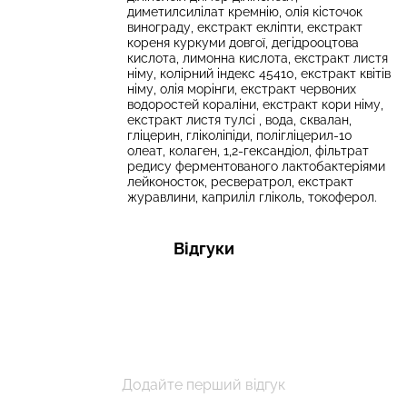
диметилсилілат кремнію, олія кісточок
винограду, екстракт екліпти, екстракт
кореня куркуми довгої, дегідрооцтова
кислота, лимонна кислота, екстракт листя
німу, колірний індекс 45410, екстракт квітів
німу, олія морінги, екстракт червоних
водоростей кораліни, екстракт кори німу,
екстракт листя тулсі , вода, сквалан,
гліцерин, гліколіпіди, полігліцерил-10
олеат, колаген, 1,2-гександіол, фільтрат
редису ферментованого лактобактеріями
лейконосток, ресвератрол, екстракт
журавлини, каприліл гліколь, токоферол.
Відгуки
Додайте перший відгук