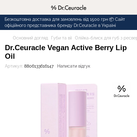
Безкоштовна доставка для замовлень від 1500 грн 📦 Сайт
офіційного представника бренду Dr.Ceuracle в Україні
Основний догляд
Губи та вії
Олійка-блиск для губ з ресвер
Dr.Ceuracle Vegan Active Berry Lip
Oil
Артикул:
8806133616147
Написати відгук