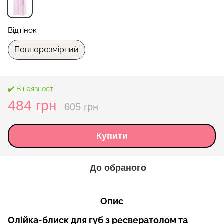
Відтінок
Повнорозмірний
✔️ В наявності
484 грн
605 грн
Купити
До обраного
Опис
Олійка-блиск для губ з ресвератолом та