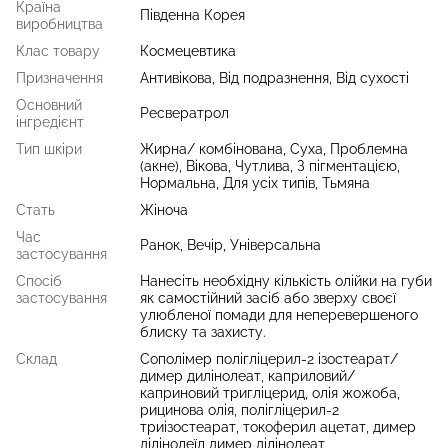
Країна
Південна Корея
виробництва
Клас товару
Космецевтика
Призначення
Антивікова, Від подразнення, Від сухості
Основний
Ресвератрол
інгредієнт
Тип шкіри
Жирна/ комбінована, Суха, Проблемна
(акне), Вікова, Чутлива, З пігментацією,
Нормальна, Для усіх типів, Тьмяна
Стать
Жіноча
Час
Ранок, Вечір, Універсальна
застосування
Спосіб
Нанесіть необхідну кількість олійки на губи
застосування
як самостійний засіб або зверху своєї
улюбленої помади для неперевершеного
блиску та захисту.
Склад
Сополімер полігліцерил-2 ізостеарат/
димер дилінолеат, каприловий/
каприновий тригліцерид, олія жожоба,
рицинова олія, полігліцерил-2
триізостеарат, токоферил ацетат, димер
ділінолеїл димер ділінолеат,