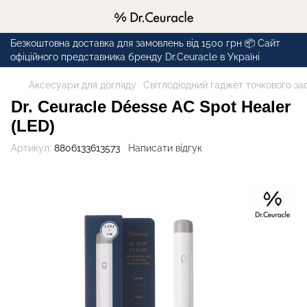
Безкоштовна доставка для замовлень від 1500 грн 📦 Сайт
офіційного представника бренду Dr.Ceuracle в Україні
Аксесуари для догляду
Світлодіодний гаджет точкового за
Dr. Ceuracle Déesse AC Spot Healer
(LED)
Артикул:
8806133613573
Написати відгук