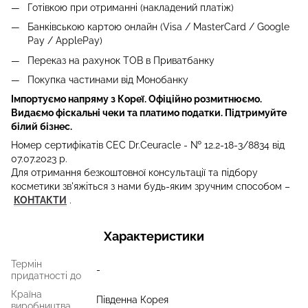
Готівкою при отриманні (накладений платіж)
Банківською картою онлайн (Visa / MasterCard / Google
Pay / ApplePay)
Переказ на рахунок ТОВ в Приватбанку
Покупка частинами від Монобанку
Імпортуємо напряму з Кореї. Офіційно розмитнюємо.
Видаємо фіскальні чеки та платимо податки. Підтримуйте
білий бізнес.
Номер сертифікатів СЕС Dr.Ceuracle - № 12.2-18-3/8834 від
07.07.2023 р.
Для отримання безкоштовної консультації та підбору
косметики зв'яжіться з нами будь-яким зручним способом
–
КОНТАКТИ
.
Характеристики
Термін
-
придатності до
Країна
Південна Корея
виробництва