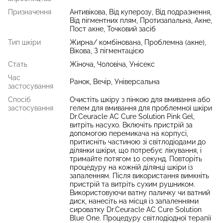
Призначення
Антивікова, Від куперозу, Від подразнення,
Від пігментних плям, Протизапальна, Акне,
Пост акне, Точковий засіб
Тип шкіри
Жирна/ комбінована, Проблемна (акне),
Вікова, З пігментацією
Стать
Жіноча, Чоловіча, Унісекс
Час
Ранок, Вечір, Універсальна
застосування
Спосіб
Очистіть шкіру з пінкою для вмивання або
застосування
гелем для вмивання для проблемної шкіри
Dr.Ceuracle AC Cure Solution Pink Gel,
витріть насухо. Включіть пристрій за
допомогою перемикача на корпусі,
притисніть частиною зі світлодіодами до
ділянки шкіри, що потребує лікування, і
тримайте потягом 10 секунд. Повторіть
процедуру на кожній ділянці шкіри із
запаленням. Після використання вимкніть
пристрій та витріть сухим рушником.
Використовуючи ватну паличку чи ватний
диск, нанесіть на місця із запаленнями
сироватку Dr.Ceuracle AC Cure Solution
Blue One. Процедуру світлодіодної терапії