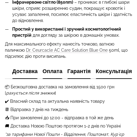
Інфрачервоне світло (850nm)
–
проникає в глибокі шари
шкіри, сприяє розширенню судин, покращує кровотік і
усуває запалення, посилює еластичність шкіри і здатність
до відновлення.
Простий у використанні і зручний косметологічний
пристрій
для догляду за шкірою в домашніх умовах.
Для максимального ефекту нанесіть точково, ватною
паличкою
Dr. Ceurcacle AC Care Solution Blue One
50ml, що
підсилює дію проти висипань.
Доставка
Оплата
Гарантія
Консультація
📦 Бе
зкоштовна доставка на замовлення від 1500 грн
[
рахується після знижки
]
✔️ Власний склад та актуальна наявність товару
📆 Відправка 7 днів на тиждень
📥 При замовленні до 12:00 - відправка в той же день
🚚 Доставка Новою Поштою протягом 1-2 днів по Україні
*за тарифами Нової Пошти - Відділення, Поштомат, Курʼєр