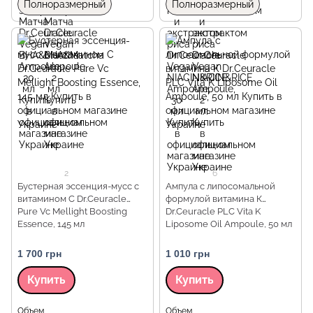
Полноразмерный
Полноразмерный
2
6
Бустерная эссенция-мусс с
Ампула с липосомальной
витамином С Dr.Ceuracle
формулой витамина К
Pure Vc Mellight Boosting
Dr.Ceuracle PLC Vita K
Essence, 145 мл
Liposome Oil Ampoule, 50 мл
1 700 грн
1 010 грн
Купить
Купить
Объем
Объем