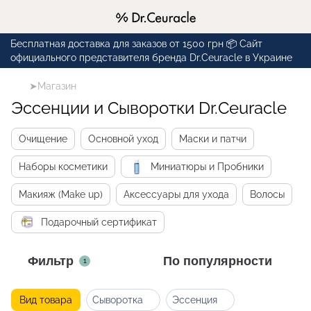
Бесплатная доставка для заказов от 1500 грн 📦 Сайт
официального представителя бренда Dr.Ceuracle в Украине
➤Магазин
Эссенции и Сыворотки Dr.Ceuracle
Очищение
Основной уход
Маски и патчи
Наборы косметики
Миниатюры и Пробники
Макияж (Make up)
Аксессуары для ухода
Волосы
Подарочный сертификат
Фильтр
По популярности
1
Вид товара
Сыворотка
Эссенция