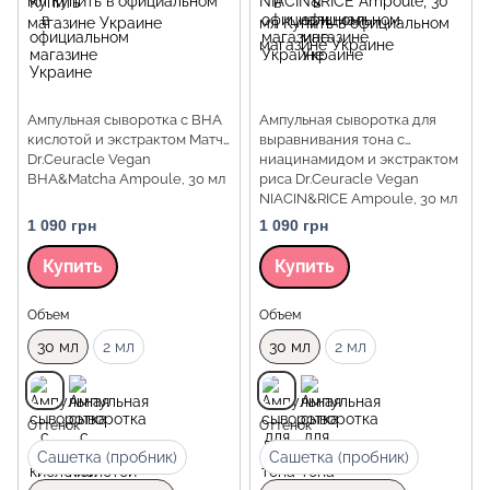
Ампульная сыворотка с BHA
Ампульная сыворотка для
кислотой и экстрактом Матча
выравнивания тона с
Dr.Ceuracle Vegan
ниацинамидом и экстрактом
BHA&Matcha Ampoule, 30 мл
риса Dr.Ceuracle Vegan
NIACIN&RICE Ampoule, 30 мл
1 090 грн
1 090 грн
Купить
Купить
Объем
Объем
30 мл
2 мл
30 мл
2 мл
Оттенок
Оттенок
Сашетка (пробник)
Сашетка (пробник)