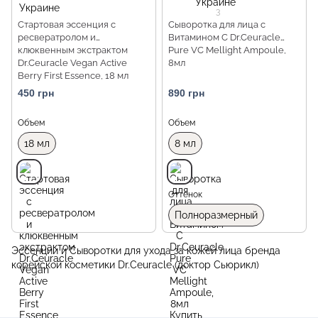
3
Стартовая эссенция с
Сыворотка для лица с
ресвератролом и
Витамином С Dr.Ceuracle
клюквенным экстрактом
Pure VC Mellight Ampoule,
Dr.Ceuracle Vegan Active
8мл
Berry First Essence, 18 мл
Миниатюра
450 грн
890 грн
Объем
Объем
18 мл
8 мл
Оттенок
Полноразмерный
Эссенции и Сыворотки для ухода за кожей лица бренда
корейской косметики Dr.Ceuracle (доктор Сьюрикл)