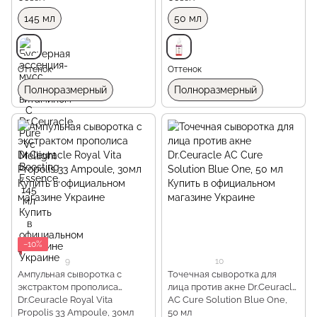
145 мл
50 мл
Оттенок
Оттенок
Полноразмерный
Полноразмерный
−10%
9
10
Ампульная сыворотка с
Точечная сыворотка для
экстрактом прополиса
лица против акне Dr.Ceuracle
Dr.Ceuracle Royal Vita
АC Cure Solution Blue One,
Propolis 33 Ampoule, 30мл
50 мл