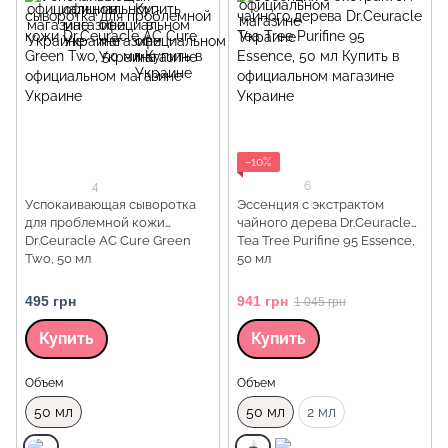
−10%
4
6
Успокаивающая сыворотка
Эссенция с экстрактом
для проблемной кожи
чайного дерева Dr.Ceuracle
Dr.Ceuracle AC Cure Green
Tea Tree Purifine 95 Essence,
Two, 50 мл
50 мл
495 грн
941 грн
1 045 грн
Купить
Купить
Объем
Объем
50 мл
50 мл
2 мл