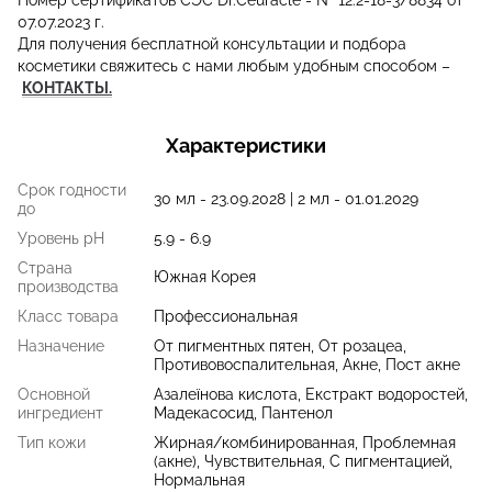
Номер сертификатов СЭС Dr.Ceuracle - № 12.2-18-3/8834 от
07.07.2023 г.
Для получения бесплатной консультации и подбора
косметики свяжитесь с нами любым удобным способом
–
КОНТАКТЫ.
Характеристики
Срок годности
30 мл - 23.09.2028 | 2 мл - 01.01.2029
до
Уровень pH
5.9 - 6.9
Страна
Южная Корея
производства
Класс товара
Профессиональная
Назначение
От пигментных пятен, От розацеа,
Противовоспалительная, Акне, Пост акне
Основной
Азалеїнова кислота, Екстракт водоростей,
ингредиент
Мадекасосид, Пантенол
Тип кожи
Жирная/комбинированная, Проблемная
(акне), Чувствительная, С пигментацией,
Нормальная