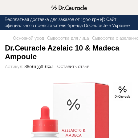
Бесплатная доставка для заказов от 1500 грн 📦 Сайт
официального представителя бренда Dr.Ceuracle в Украине
Основной уход
Сыворотка для лица
Сыворотка с азелаино
Dr.Ceuracle Azelaic 10 & Madeca
Ampoule
Артикул:
8806133616741
Оставить отзыв