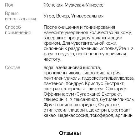
Пол
Женская, Мужская, Унисекс
Время
Утро, Вечер, Универсальная
использования
Способ
После очищения и тонизирования
применения
нанесите умеренное количество на кожу,
завершите процедуру увлажняющим
кремом. Для чувствительной кожи,
склонной к раздражению, используйте 1-2
раза в неделю, постепенно увеличивая
частоту.
Состав
вода, азелаиновая кислота,
пропиленгликоль, гидроксид натрия,
пентиленгликоль, гидроксиэтилцеллюлоза,
пантенол, Хондрус Криспус Екстракт,
экстракт хлореллы, глюкоза, Сакхарум
Оффикинарум (Сугаркане) Екстракт,
глицерин, 1, 2-гександиол, бутиленгликоль,
Фруктоолигосакхаридес, Фруктосе,
этилгексилглицерин, декстрин, экстракт
какао, мадекассосид, токоферол, аргинин
Отзывы