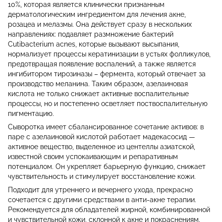
10%, которая является клинически признанным
дерматологическим ингредиентом для лечения акне,
розацеа и мелазмы. Она действует сразу в нескольких
направлениях: подавляет размножение бактерий
Cutibacterium acnes, которые вызывают высыпания,
нормализует процессы кератинизации в устьях фолликулов,
предотвращая появление воспалений, а также является
ингибитором тирозиназы – фермента, который отвечает за
производство меланина. Таким образом, азелаиновая
кислота не только снижает активные воспалительные
процессы, но и постепенно осветляет поствоспалительную
пигментацию.
Сыворотка имеет сбалансированное сочетание активов: в
паре с азелаиновой кислотой работает мадекасосид —
активное вещество, выделенное из центеллы азиатской,
известной своим успокаивающим и репаративным
потенциалом. Он укрепляет барьерную функцию, снижает
чувствительность и стимулирует восстановление кожи.
Подходит для утреннего и вечернего ухода, прекрасно
сочетается с другими средствами в анти-акне терапии.
Рекомендуется для обладателей жирной, комбинированной
и чувствительной кожи, склонной к акне и покраснениям.