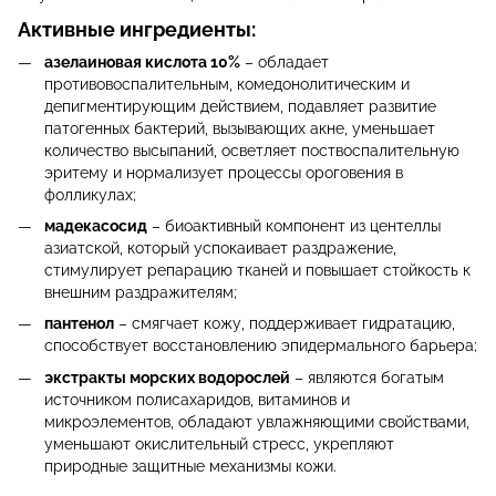
Активные ингредиенты:
азелаиновая кислота 10%
– обладает
противовоспалительным, комедонолитическим и
депигментирующим действием, подавляет развитие
патогенных бактерий, вызывающих акне, уменьшает
количество высыпаний, осветляет поствоспалительную
эритему и нормализует процессы ороговения в
фолликулах;
мадекасосид
– биоактивный компонент из центеллы
азиатской, который успокаивает раздражение,
стимулирует репарацию тканей и повышает стойкость к
внешним раздражителям;
пантенол
– смягчает кожу, поддерживает гидратацию,
способствует восстановлению эпидермального барьера;
э
кстракты морских водорослей
– являются богатым
источником полисахаридов, витаминов и
микроэлементов, обладают увлажняющими свойствами,
уменьшают окислительный стресс, укрепляют
природные защитные механизмы кожи.