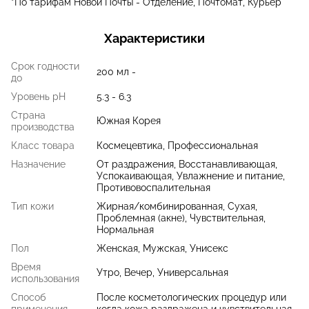
*По тарифам Новой Почты - Отделение, Почтомат, Курьер
Характеристики
Срок годности
200 мл -
до
Уровень pH
5.3 - 6.3
Страна
Южная Корея
производства
Класс товара
Космецевтика, Профессиональная
Назначение
От раздражения, Восстанавливающая,
Успокаивающая, Увлажнение и питание,
Противовоспалительная
Тип кожи
Жирная/комбинированная, Сухая,
Проблемная (акне), Чувствительная,
Нормальная
Пол
Женская, Мужская, Унисекс
Время
Утро, Вечер, Универсальная
использования
Способ
После косметологических процедур или
применения
когда кожа раздражена и чувствительная,