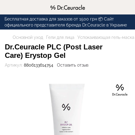
Бесплатная доставка для заказов от 1500 грн 📦 Сайт
официального представителя бренда Dr.Ceuracle в Украине
Основной уход
Гели для лица
Успокаивающая гель-маска п
Dr.Ceuracle PLC (Post Laser
Care) Erystop Gel
Артикул:
8806133614754
Оставить отзыв