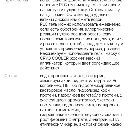
нанесите PLC гель-маску толстым слоем
на чистую и сухую кожу. Оставьте маску
на 15-20 мин. Остатки надо удалить
ватным диском или смыть водой.
PLC гель можно использовать ежедневно,
если есть обострения, аллергические
реакции нужно реанимировать кожу
после косметологических процедур, или 1-
2 раза в неделю, чтобы поддержать кожу и
успокоить проявления купероза, розацеа.
Рекомендуем использовать гель- маску с
CRYO COOLER (косметический
аппликатор, который дает охлаждающее
действие).
Состав
вода, пропиленгликоль, глицерин,
аммониум акрилоидиметилтаурате/ Вп
кополимер, ПЕГ-60 гидрогенизированное
касторовое масло, гидролизед корн
протеин, гидролизед вегетабле протеин, 1,
2-гександиол, ароматизатор, экстракт
портулака, гидролизед силк, гиалуронат
натрия, трометамин,
гидроксиакетофеноне, леуконосток/рдиш
роот фермент филтрате, динатрий ЕДТА,
етилгексигликерин, экстракт семян какао,