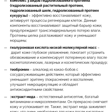
комплекс 3 видов гидролизованного протеина
(гидролизованный растительный протеин,
гидролизованный шелк, гидролизованный протеин
кукурузы)
– эффективно восстанавливает кожу,
активирует процессы регенерации клеток. Данные
компоненты восстанавливают защитный барьер кожи,
предупреждают трансэпидермальную потерю влаги.
Протеины шелка разглаживают кожу и уменьшают
морщины;
гиалуроновая кислота низкой молекулярной масс
–
дарит коже глубокое увлажнение, помогает устранить
обезвоживание и компенсирует потерянную влагу после
косметологических, лазерных и косметических процедур;
теобромин
– алкалоид из какао-бобов с
сосудосуживающим действием, который эффективно
уменьшает эритему (покраснение) и воспаление,
улучшает микроциркуляцию и обладает
антиоксидантными свойствами;
э
кстракт меда
– естественный антисептик, богатый
витаминами и микроэлементами. Он прекрасно смягчает
кожу и успокаивает ее. Также, экстракт меда заживляет
кожу, что очень необходимо для кожи после кислотных