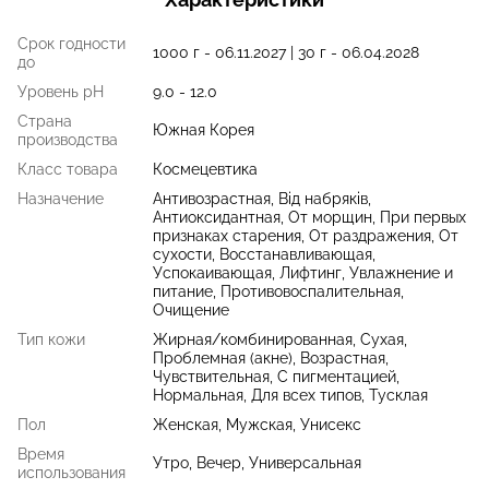
Срок годности
1000 г - 06.11.2027 | 30 г - 06.04.2028
до
Уровень pH
9.0 - 12.0
Страна
Южная Корея
производства
Класс товара
Космецевтика
Назначение
Антивозрастная, Від набряків,
Антиоксидантная, От морщин, При первых
признаках старения, От раздражения, От
сухости, Восстанавливающая,
Успокаивающая, Лифтинг, Увлажнение и
питание, Противовоспалительная,
Очищение
Тип кожи
Жирная/комбинированная, Сухая,
Проблемная (акне), Возрастная,
Чувствительная, С пигментацией,
Нормальная, Для всех типов, Тусклая
Пол
Женская, Мужская, Унисекс
Время
Утро, Вечер, Универсальная
использования