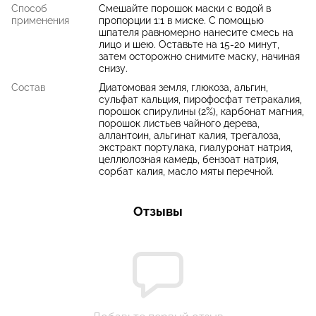
Способ
Смешайте порошок маски с водой в
применения
пропорции 1:1 в миске. С помощью
шпателя равномерно нанесите смесь на
лицо и шею. Оставьте на 15-20 минут,
затем осторожно снимите маску, начиная
снизу.
Состав
Диатомовая земля, глюкоза, альгин,
сульфат кальция, пирофосфат тетракалия,
порошок спирулины (2%), карбонат магния,
порошок листьев чайного дерева,
аллантоин, альгинат калия, трегалоза,
экстракт портулака, гиалуронат натрия,
целлюлозная камедь, бензоат натрия,
сорбат калия, масло мяты перечной.
Отзывы