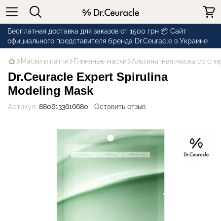
Бесплатная доставка для заказов от 1500 грн 📦 Сайт
официального представителя бренда Dr.Ceuracle в Украине
Маски и патчи
Глиняные маски
Альгинатная маска со спир
Dr.Ceuracle Expert Spirulina
Modeling Mask
Артикул:
8806133616680
Оставить отзыв