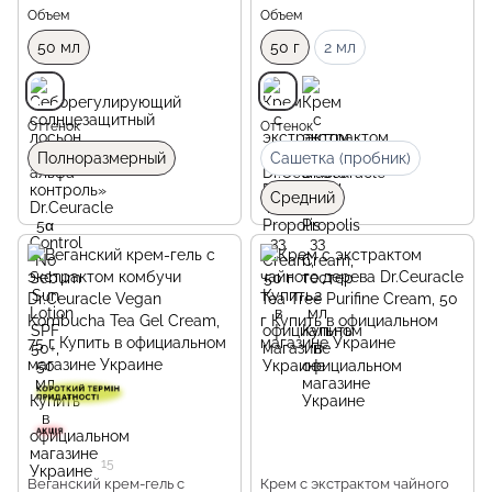
Объем
Объем
50 мл
50 г
2 мл
Оттенок
Оттенок
Полноразмерный
Сашетка (пробник)
Средний
15
Веганский крем-гель с
Крем с экстрактом чайного