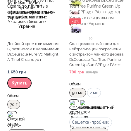
−11%
10
Двойной крем с витамином
Солнцезащитный крем для
С, ретинолом и керамидами
нейтрализации покраснений
Dr.Ceuracle Pure Vc Mellight
с экстрактом чайного дерева
A-Tinol Cream, 70 г
Dr.Ceuracle Tea Tree Purifine
Green Up Sun SPF 50+ PA++++,
50 мл
1 650 грн
790 грн
890 грн
Купить
Объем
50 мл
2 мл
Объем
70 г
Оттенок
Сашетка (пробник)
Оттенок