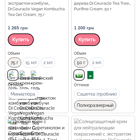
экстрактом комбучи
дерева Dr.Ceuracle Tea Tree
Dr.Ceuracle Vegan Kombucha
Purifine Cream, 50 г
Tea Gel Cream, 75 г
1 265 грн
1 200 грн
Купить
Купить
Объем
Объем
75 г
15 мл
2 мл
50 г
2 мл
Оттенок
Оттенок
Миниатюра
Сашетка (пробник)
Полноразмерный