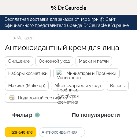
Бесплатная доставка для заказов от 1500 грн 📦 Сайт
официального представителя бренда Dr.Ceuracle в Украине
➤Магазин
Антиоксидантный крем для лица
Очищение
Основной уход
Маски и патчи
Наборы косметики
Миниатюры и Пробники
Макияж (Make up)
Аксессуары для ухода
Волосы
Подарочный сертификат
Фильтр
По популярности
2
Назначение
Антиоксидантная