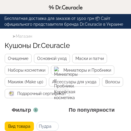
Бесплатная доставка для заказов от 1500 грн 📦 Сайт
официального представителя бренда Dr.Ceuracle в Украине
➤Магазин
Кушоны Dr.Ceuracle
Очищение
Основной уход
Маски и патчи
Наборы косметики
Миниатюры и Пробники
Макияж (Make up)
Аксессуары для ухода
Волосы
Подарочный сертификат
Фильтр
По популярности
1
Вид товара
Пудра