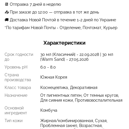
📆 Отправка 7 дней в неделю
📥 При заказе до 12:00 — отправка в тот же день
🚚 Доставка Новой Почтой в течение 1-2 дней по Украине
*По тарифам Новой Почты - Отделение, Почтомат, Курьер
Характеристики
Срок годности
30 мл [Класичний] - 22.09.2028 | 30 мл
до
[Warm Sand] - 27.05.2026
Уровень pH
6.0 - 8.0
Страна
Южная Корея
производства
Класс товара
Космецевтика, Декоративная
Назначение
От пигментных пятен, От темных кругов,
Для сияния кожи, Противовоспалительная
Основной
Комбуча
ингредиент
Тип кожи
Жирная/комбинированная, Сухая,
Проблемная (акне), Возрастная,