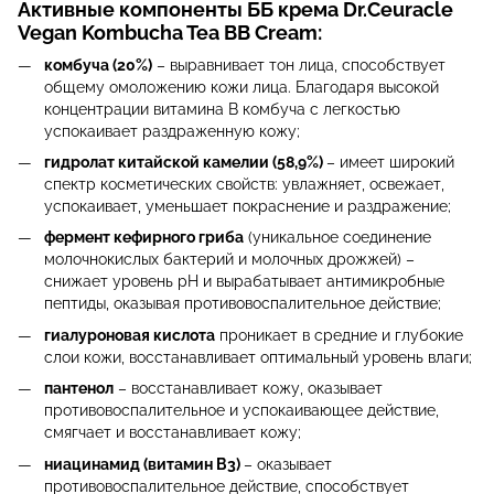
Активные компоненты ББ крема Dr.Ceuracle
Vegan Kombucha Tea BB Cream:
комбуча (20%)
– выравнивает тон лица, способствует
общему омоложению кожи лица. Благодаря высокой
концентрации витамина B комбуча с легкостью
успокаивает раздраженную кожу;
гидролат китайской камелии (58,9%)
– имеет широкий
спектр косметических свойств: увлажняет, освежает,
успокаивает, уменьшает покраснение и раздражение;
фермент кефирного гриба
(уникальное соединение
молочнокислых бактерий и молочных дрожжей) –
снижает уровень pH и вырабатывает антимикробные
пептиды, оказывая противовоспалительное действие;
гиалуроновая кислота
проникает в средние и глубокие
слои кожи, восстанавливает оптимальный уровень влаги;
пантенол
– восстанавливает кожу, оказывает
противовоспалительное и успокаивающее действие,
смягчает и восстанавливает кожу;
ниацинамид (витамин В3)
– оказывает
противовоспалительное действие, способствует