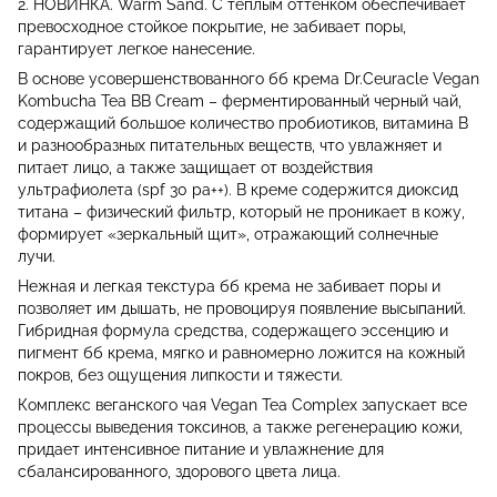
2. НОВИНКА. Warm Sand. С теплым оттенком обеспечивает
превосходное стойкое покрытие, не забивает поры,
гарантирует легкое нанесение.
В основе усовершенствованного бб крема Dr.Ceuracle Vegan
Kombucha Tea BB Cream – ферментированный черный чай,
содержащий большое количество пробиотиков, витамина В
и разнообразных питательных веществ, что увлажняет и
питает лицо, а также защищает от воздействия
ультрафиолета (spf 30 pa++). В креме содержится диоксид
титана – физический фильтр, который не проникает в кожу,
формирует «зеркальный щит», отражающий солнечные
лучи.
Нежная и легкая текстура бб крема не забивает поры и
позволяет им дышать, не провоцируя появление высыпаний.
Гибридная формула средства, содержащего эссенцию и
пигмент бб крема, мягко и равномерно ложится на кожный
покров, без ощущения липкости и тяжести.
Комплекс веганского чая Vegan Tea Complex запускает все
процессы выведения токсинов, а также регенерацию кожи,
придает интенсивное питание и увлажнение для
сбалансированного, здорового цвета лица.