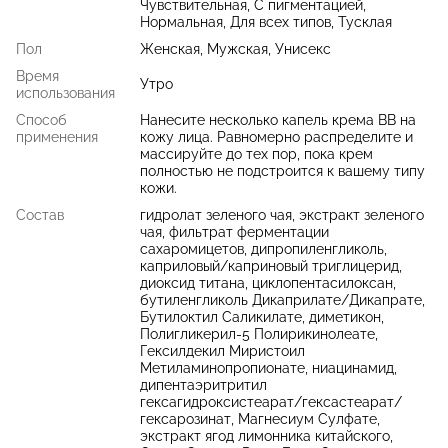
Чувствительная, С пигментацией,
Нормальная, Для всех типов, Тусклая
Пол
Женская, Мужская, Унисекс
Время
Утро
использования
Способ
Нанесите несколько капель крема BB на
применения
кожу лица. Равномерно распределите и
массируйте до тех пор, пока крем
полностью не подстроится к вашему типу
кожи.
Состав
гидролат зеленого чая, экстракт зеленого
чая, фильтрат ферментации
сахаромицетов, дипропиленгликоль,
каприловый/каприновый триглицерид,
диоксид титана, циклопентасилоксан,
бутиленгликоль Дикаприлате/Дикапрате,
Бутилоктил Саликилате, диметикон,
Полигликерил-5 Полирикинолеате,
Гексилдекил Миристоил
Метиламинопропионате, ниацинамид,
дипентаэритритил
гексагидроксистеарат/гексастеарат/
гексарозинат, Магнесиум Сулфате,
экстракт ягод лимонника китайского,