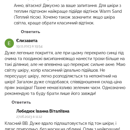
Анно, вітаємо! Дякуємо за ваше запитання. Для шкіри з
теплим підтоном найкраще підійде відтінок Warm Sand
(Теплий пісок). Хочемо також зазначити: якщо шкіра
світла, краще обрати класичний відтінок.
Ответить
Єлизавета
19.11.2023 в 19:54
Дуже легеньке покриття, але при цьому перекрило синці під
очима та поодинокі висипання(якщо нанести трохи більше на
такі ділянки), але не впевнена що перекриє сильне акне. Маю
світлу шкіру, колір класичний ідеально підійшов. Не
пересушує шкіру, легко розподіляється та непомітний на
шкірі! Загалом дуже сподобався, співвідношення склад-ціна
прям знахідка! Пахне ненавʼязливо зеленим чаєм. Однозначно
рекомендую та буду брати лише його завжди!
Ответить
Лебедюк Іванна Віталіївна
27.06.2023 в 11:12
Класний BB. Дуже вдало підлаштовується під тон шкіри, і
лягає природньо, без маски на обличчі. Один з найкращих!