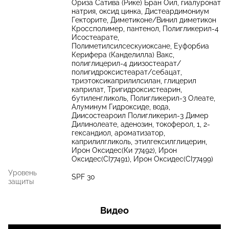
Ориза Сатива (Рике) Бран Оил, гиалуронат
натрия, оксид цинка, Дистеардимониум
Гекторите, Диметиконе/Винил диметикон
Кроссполимер, пантенол, Полигликерил-4
Исостеарате,
Полиметилсилсескуиоксане, Еуфорбиа
Керифера (Канделилла) Вакс,
полиглицерил-4 диизостеарат/
полигидроксистеарат/себацат,
триэтоксикаприлилсилан, глицерил
каприлат, Тригидроксистеарин,
бутиленгликоль, Полигликерил-3 Олеате,
Алуминум Гидроксиде, вода,
Диисостеароил Полигликерил-3 Димер
Дилинолеате, аденозин, токоферол, 1, 2-
гександиол, ароматизатор,
каприлилгликоль, этилгексилглицерин,
Ирон Оксидес(Ки 77492), Ирон
Оксидес(CI77491), Ирон Оксидес(CI77499)
Уровень
SPF 30
защиты
Видео