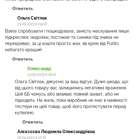
Ответить
Ольга Світлак
23.05.2023 в 09:18
Взяла спробувати і пошкодувала, замість маскування лише
підкреслює недоліки, постакне та синяки під очима не
перекриває, за ці кошти просто жах. вв крем від Purito
набагато кращий
Ответить
Олександр
23.05.2023 в 18:10
Ольга Світлак, дякуємо за ваш відгук. Дуже шкода, що
від цього товару вас залишились негативні враження.
Цей ББ чомусь або визиває повний захват, або не
підходить. На жаль, поки виробник не має в наявності
тестери на цей товар, щоб його протестувати перед
купівлею.
Ответить
Алєксєєва Людмила Олександрівна
22.04.2023 в 17:35