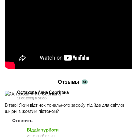
Отзывы
11
Остахова Анна Сергіївна
12.06.2025 в 02:06
Вітаю! Який відтінок тонального засобу підійде для світлої
шкіри із жовтим підтоном?
Ответить
Відділ турботи
24.04.2026 в 15:02