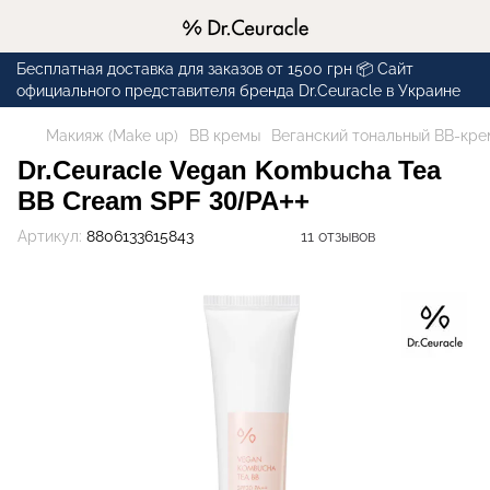
Бесплатная доставка для заказов от 1500 грн 📦 Сайт
официального представителя бренда Dr.Ceuracle в Украине
Макияж (Make up)
BB кремы
Веганский тональный ВВ-кре
Dr.Ceuracle Vegan Kombucha Tea
BB Cream SPF 30/PA++
Артикул:
8806133615843
11 отзывов